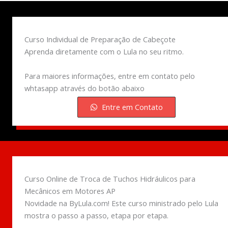
Curso Individual de Preparação de Cabeçote
Aprenda diretamente com o Lula no seu ritmo.
Para maiores informações, entre em contato pelo
whtasapp através do botão abaixo
Entre em Contato
Curso Online de Troca de Tuchos Hidráulicos para
Mecânicos em Motores AP
Novidade na ByLula.com! Este curso ministrado pelo Lula
mostra o passo a passo, etapa por etapa.